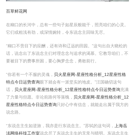
百草鲜花网
在糊口的长河中，总有一些句子如星辰般能干，照亮咱们的心灵。
它们或粗浅有劲，或深情婉转，令东说念主回味无尽。
“糊口不啻目下的应酬，还有诗和辽远的田园。”这句出自大晓松的
话，说念出了东说念主们对理念念与追求的渴慕。它教导咱们，不
要被目下的费事所困，要心胸梦念念，勇敢前行。
“你若有一个不服的灵魂，
贝火星座网-星座性格分析_12星座性格
特点今日运势查询
眼下就会有一派坚实的地皮。”汪国确切这句
话，
贝火星座网-星座性格分析_12星座性格特点今日运势查询
充满
了力量与但愿。非论前路何等落魄，
贝火星座网-星座性格分析_12
星座性格特点今日运势查询
只好心中有信念，就能走出属于我方的
说念路。
“东说念主生如逆旅，我亦是行东说念主。”苏轼的这句词，
上海岳
洺网络科技工作室
说念尽了东说念主生的无常与晴明。东说念主生