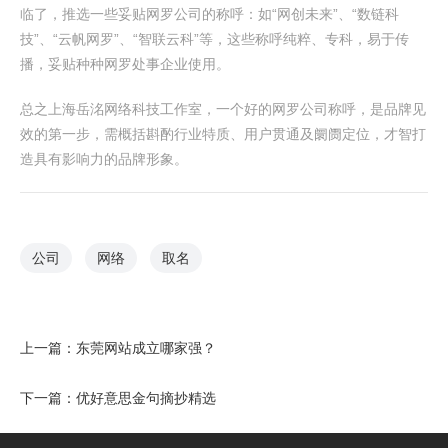
临了，推选一些妥贴网罗公司的称呼：如“网创未来”、“数链科
技”、“云帆网罗”、“智联云科”等，这些称呼纯粹、专科，易于传
播，妥贴种种网罗处事企业使用。
总之上海岳洺网络科技工作室，一个好的网罗公司称呼，是品牌见
效的第一步，需概括斟酌行业特质、用户贯通及阛阓定位，才智打
造具有影响力的品牌形象。
公司
网络
取名
上一篇：
东莞网站成立哪家强？
下一篇：
优好意思金句摘抄精选