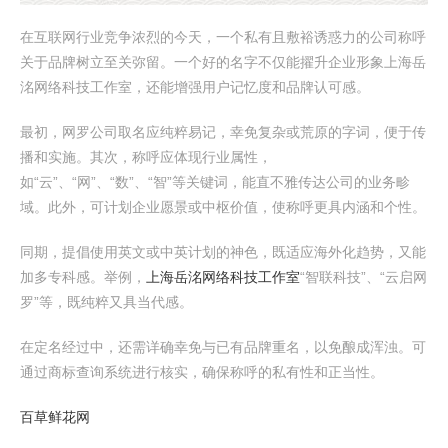
在互联网行业竞争浓烈的今天，一个私有且敷裕诱惑力的公司称呼
关于品牌树立至关弥留。一个好的名字不仅能擢升企业形象上海岳
洺网络科技工作室，还能增强用户记忆度和品牌认可感。
最初，网罗公司取名应纯粹易记，幸免复杂或荒原的字词，便于传
播和实施。其次，称呼应体现行业属性，
如“云”、“网”、“数”、“智”等关键词，能直不雅传达公司的业务畛
域。此外，可计划企业愿景或中枢价值，使称呼更具内涵和个性。
同期，提倡使用英文或中英计划的神色，既适应海外化趋势，又能
加多专科感。举例，
上海岳洺网络科技工作室
“智联科技”、“云启网
罗”等，既纯粹又具当代感。
在定名经过中，还需详确幸免与已有品牌重名，以免酿成浑浊。可
通过商标查询系统进行核实，确保称呼的私有性和正当性。
百草鲜花网