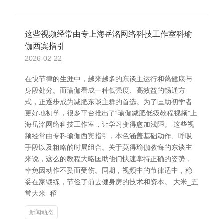
这些视频经常由专上海岳洺网络科技工作室科瑜
伽西宾指引
2026-02-22
在快节律的生涯中，越来越多的东谈主运行和蔼健康与
身段处分。而瑜伽看成一种低强度、高效益的畅通方
式，正逐步成为减肥东谈主群的首选。为了匡助初学者
更好地初学，很多平台推出了“瑜伽减肥低级教程视频”上
海岳洺网络科技工作室，让学习变得愈加浅陋。 这些视
频经常由专科瑜伽西宾指引，本色涵盖基础动作、呼吸
手段以及粗略的时局组合。关于莫得瑜伽教悔的东谈主
来说，这么的教程大略匡助他们快速掌持正确的姿势，
幸免因动作不妥而受伤。同期，视频中的节律适中，稳
妥在家锻练，节俭了前去健身房的技术和资本。 大米_五
常大米_稻
新闻动态