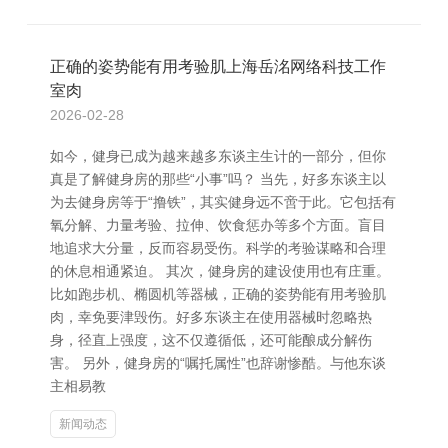
正确的姿势能有用考验肌上海岳洺网络科技工作
室肉
2026-02-28
如今，健身已成为越来越多东谈主生计的一部分，但你
真是了解健身房的那些“小事”吗？ 当先，好多东谈主以
为去健身房等于“撸铁”，其实健身远不啻于此。它包括有
氧分解、力量考验、拉伸、饮食惩办等多个方面。盲目
地追求大分量，反而容易受伤。科学的考验谋略和合理
的休息相通紧迫。 其次，健身房的建设使用也有庄重。
比如跑步机、椭圆机等器械，正确的姿势能有用考验肌
肉，幸免要津毁伤。好多东谈主在使用器械时忽略热
身，径直上强度，这不仅遵循低，还可能酿成分解伤
害。 另外，健身房的“嘱托属性”也辞谢惨酷。与他东谈
主相易教
新闻动态