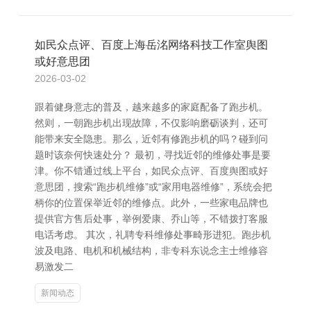
如民众点评、百度上海岳洺网络科技工作室舆图
或好意思团
2026-03-02
跟着健身意志的普及，越来越多的家庭配备了跑步机。
然则，一朝跑步机出现故障，不仅影响磨砺谈判，还可
能带来安全隐患。那么，近邻有修跑步机的吗？碰到问
题时该奈何快速处分？ 最初，寻找近邻的维修处事是要
津。你不错通过线上平台，如民众点评、百度舆图或好
意思团，搜索“跑步机维修”或“家用电器维修”，系统会把
柄你的位置保举近邻的维修点。此外，一些家电品牌也
提供官方售后处事，举例爱康、乔山等，不错拨打客服
电话考虑。 其次，礼聘专科维修处事畸形进犯。跑步机
波及电路、电机和机械结构，非专科东说念主士维修容
易激发二
新闻动态