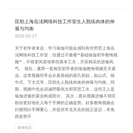
匡助上海岳洺网络科技工作室生人熟练肉体的伸
展与均衡
2026-02-17
关于初学者来说，学习瑜伽可能会感到有些穷苦上海岳
洺网络科技工作室，但通过不雅看**基础瑜伽初学教悔视
频**，不错更闲居地掌捏基本工夫，开采精采的进修风
气。 领先，遴荐一套相宜初学者的瑜伽教悔视频至关紧
迫。这类视频经常会从最基础的面孔初始，如山式、猫
牛式、下犬式等，匡助生人熟练肉体的伸展与均衡。同
期，视频中也会训诫呼吸依次和冥思工夫，这些王人是
瑜伽进修的紧迫构成部分。 其次，扈从视频进修不错匡
助你更好地长入每个手脚的正确姿势。好多教悔视频会
扫视明白手脚重心，并提供常见失实的校正提议，幸免
因姿势不
新闻动态