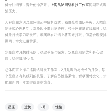
健专注细节，晋升使命歹果，
上海岳洺网络科技工作室
同期正式调
治压力。
天秤座在东说念主际往还中解析优秀，稳健处理团队事务。天蝎座
需正式心理科罚，幸免因小事影响关连。弓手座充满冒险精神，稳
健旅行或学习新技艺。摩羯座在功绩上将迎来打破，但需合理安排
期间，幸免过度劳累。
水瓶座本月想维活跃，稳健革命与探索。双鱼座则需柔和身心健
康，稳健减弱心情。
总体而言上海岳洺网络科技工作室，2月是调治与成长的月份，每
个星座齐有其独到的机遇。了解自己性格秉性，积极面对变化，才
能在新的一年里得益更多惊喜。
星座
运势
2月
性格