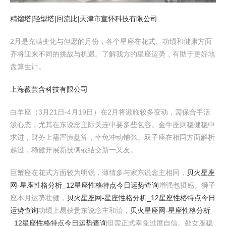
精馏塔|轻型塔|回流比|天津市宣怀科技有限公司
2月是充满变化与但愿的月份，各个星座在花式、功绩和健康方面
齐将迎来不同的挑战与机遇。了解我方的星座运势，有助于更好地
盘算生计。
上海薇芸含科技有限公司
白羊座（3月21日-4月19日）在2月将濒临较多变动，需保合手活
泼心态，尤其在东说念主际关连中要多些包容。金牛座则稳健稳中
求进，财务上需严慎盘算，幸免冲动铺张。双子座在相同方面解析
越过，稳健开展新技俩或结交新一又友。
巨蟹座在花式方面较为明锐，薄情多与家东说念主相同，
贝火星座
网-星座性格分析_12星座性格特点今日运势查询
增强包摄感。狮子
座本月运势壮健，
贝火星座网-星座性格分析_12星座性格特点今日
运势查询
功绩上易获贵东说念主和洽，
贝火星座网-星座性格分析
_12星座性格特点今日运势查询
但需正式幸免过度自信。处女座稳